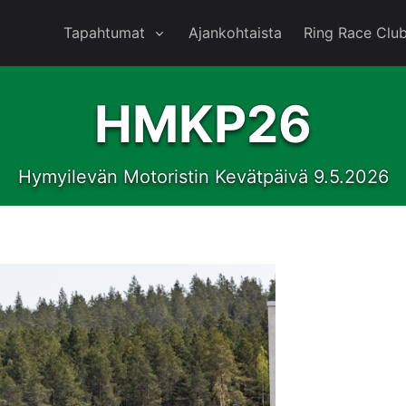
Tapahtumat
Ajankohtaista
Ring Race Clu
HMKP26
Hymyilevän Motoristin Kevätpäivä 9.5.2026