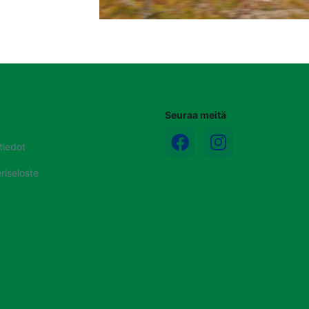
Seuraa meitä
u
tiedot
riseloste