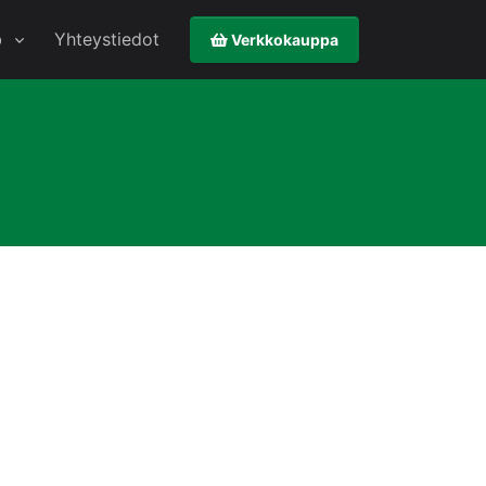
b
Yhteystiedot
Verkkokauppa