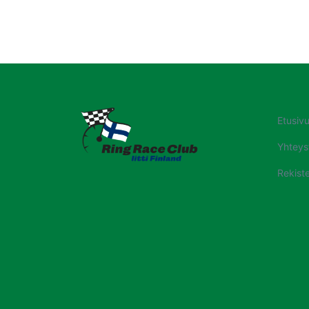
Etusiv
Yhteys
Rekiste