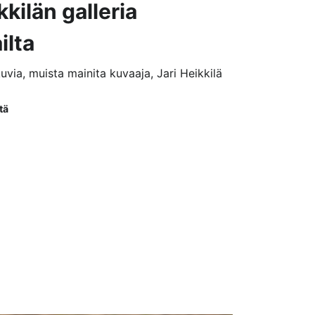
kkilän galleria
ilta
kuvia, muista mainita kuvaaja, Jari Heikkilä
tä