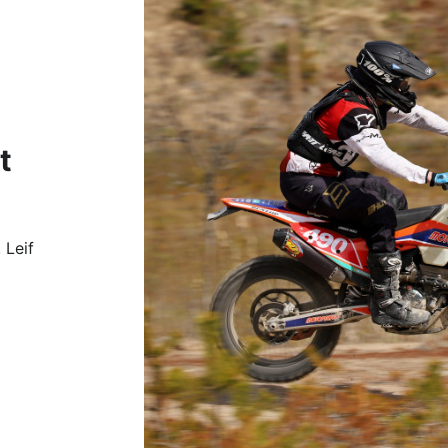
t
 Leif