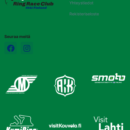
Yhteystiedot
Rekisteriseloste
Seuraa meitä